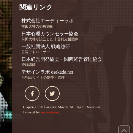
関連リンク
株式会社エーディーラボ
前田大輔の心療施術
日本心理カウンセラー協会
前田大輔が設立した非営利支援団体
一般社団法人 戦略総研
公認アドバイザー
日本経営開発協会・関西経営管理協会
登録講師
デザインラボ osakada.net
当WEBサイトの制作・管理
Copyright© Daisuke Maeda
All Right Reserved.
Powerd by
osakada.net
.