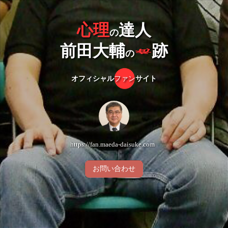
心理
達人
の
奇
前田大輔
跡
の
オフィシャル
ファン
サイト
https://fan.maeda-daisuke.com
お問い合わせ