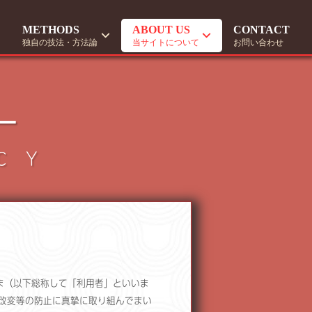
METHODS
ABOUT US
CONTACT
独自の技法・方法論
当サイトについて
お問い合わせ
ー
CY
ま（以下総称して「利用者」といいま
改変等の防止に真摯に取り組んでまい