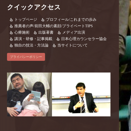
クイックアクセス
トップページ
プロフィール/これまでの歩み
推薦者の声/前田大輔の素顔/プライベートTIPS
心療施術
出版著書
メディア出演
講演・研修・記事掲載
日本心理カウンセラー協会
独自の技法・方法論
当サイトについて
プライバシーポリシー